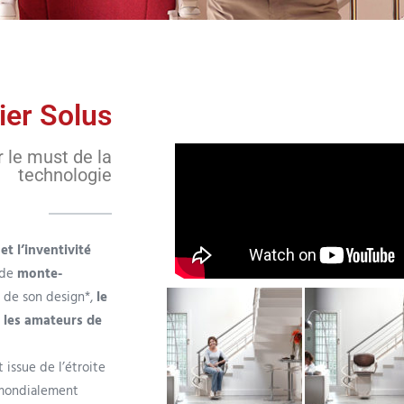
ier Solus
 le must de la
technologie
et l’inventivité
 de
monte-
 de son design*,
le
e les amateurs de
 issue de l’étroite
 mondialement