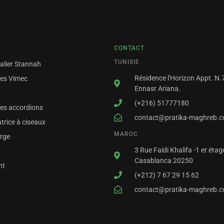
CONTACT
TUNISIE
alier Stannah
Résidence l'Horizon Appt. N.7
mes Vimec
Ennasr Ariana.
(+216) 51777180
mes accordions
contact@pratika-maghreb.
atrice à ciseaux
MAROC
rge
3 Rue Faidi Khalifa -1 er étag
Casablanca 20250
nt
(+212) 7 67 29 15 62
contact@pratika-maghreb.