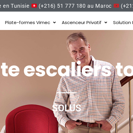
e en Tunisie
(+216) 51 777 180 au Maroc
(+212
Plate-formes Vimec
Ascenceur Privatif
Solution 
te escaliers t
SOLUS