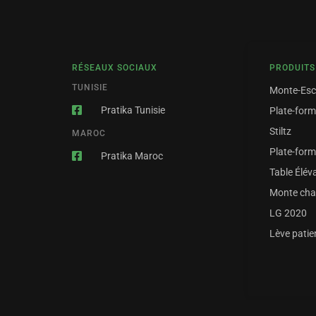
RÉSEAUX SOCIAUX
PRODUITS
TUNISIE
Monte-Esc
Pratika Tunisie
Plate-for
Stiltz
MAROC
Plate-for
Pratika Maroc
Table Élév
Monte cha
LG 2020
Lève patie