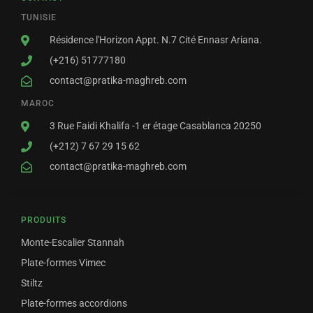
TUNISIE
Résidence l'Horizon Appt. N.7 Cité Ennasr Ariana.
(+216) 51777180
contact@pratika-maghreb.com
MAROC
3 Rue Faidi Khalifa -1 er étage Casablanca 20250
(+212) 7 67 29 15 62
contact@pratika-maghreb.com
PRODUITS
Monte-Escalier Stannah
Plate-formes Vimec
Stiltz
Plate-formes accordions