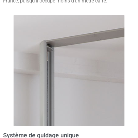
France, puisqu’il occupe moins d’un mètre carré.
Système de guidage unique